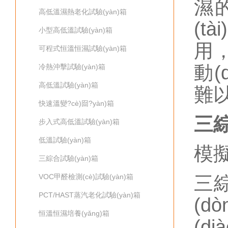
濕的
高低溫濕熱老化試驗(yàn)箱
(t
小型高低溫試驗(yàn)箱
用，
可程式恒溫恒濕試驗(yàn)箱
動(
冷熱沖擊試驗(yàn)箱
高低溫試驗(yàn)箱
難以
快速溫變?cè)囼?yàn)箱
三綜
步入式高低溫試驗(yàn)箱
低溫試驗(yàn)箱
模擬
三綜合試驗(yàn)箱
VOC甲醛檢測(cè)試驗(yàn)箱
三綜
PCT/HAST蒸汽老化試驗(yàn)箱
(d
恒溫恒濕培養(yǎng)箱
(d